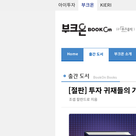
아이투자
부크온
KIERI
Home
부크온 소개
출간 도서
[절판] 투자 귀재들의
조셉 칼란드로 지음