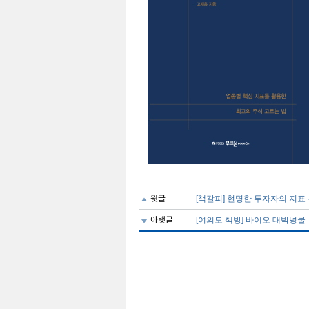
윗글
[책갈피] 현명한 투자자의 지표
아랫글
[여의도 책방] 바이오 대박넝쿨