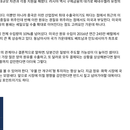
 대규모 차관과 각종 지원을 해왔다. 러시아 역시 구제금융의 대가로 베네수엘라 유정의
이다. 이뿐만 아니라 중국은 이란 산업장비 최대 수출국이기도 하다는 점에서 최근의 이
 중질유 위주인데 반해 이란 원유는 경질유 위주라는 점에서도 미국과 부딪힌다. 미국의
유의 봉쇄는 셰일오일 수출 확대로 이어진다는 점도 고려요인 가운데 하나다.
 전체 수입량의 10%를 넘어섰다. 미국산 원유 수입이 2016년 연간 245만 배럴에서
만 배럴까지 큰 폭 상승하고 있다. 동남아시아 국가 가운데에도 베트남과 인도네시아가 최초로
의 관계이나 결론적으로 말하면, 당분간은 일방이 주도할 가능성이 더 높아진 셈이다.
 가장 많은 양의 원유를 수출하고, 또 달러로 모두 결제되는 상황을 상상해본다면 말이
상황까지 감안한다면 더더욱 그렇다.
 볼 수 있어야 한다. ‘우물 안 개구리’형 투자자는 항상 늦다. 지금 정유·화학 시장에 국
는 모양새다. 앞으로 시장에 미칠 영향을 감안한다면 반드시 짚고 넘어가야할 대목이다.
심 포인트이기도 하다.