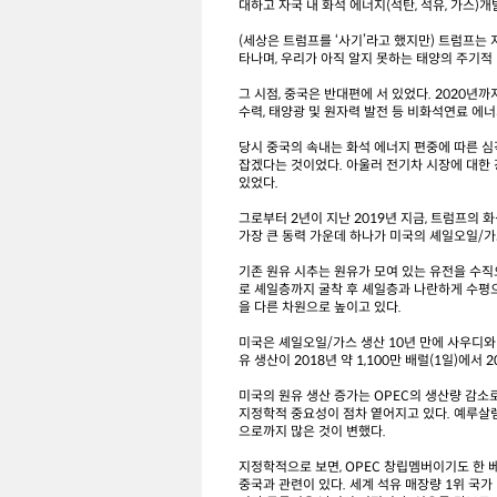
대하고 자국 내 화석 에너지(석탄, 석유, 가스
(세상은 트럼프를 ‘사기’라고 했지만) 트럼프는 
타나며, 우리가 아직 알지 못하는 태양의 주기적
그 시점, 중국은 반대편에 서 있었다. 2020년
수력, 태양광 및 원자력 발전 등 비화석연료 에
당시 중국의 속내는 화석 에너지 편중에 따른 심
잡겠다는 것이었다. 아울러 전기차 시장에 대한 
있었다.
그로부터 2년이 지난 2019년 지금, 트럼프의
가장 큰 동력 가운데 하나가 미국의 셰일오일/가
기존 원유 시추는 원유가 모여 있는 유전을 수
로 셰일층까지 굴착 후 셰일층과 나란하게 수평
을 다른 차원으로 높이고 있다.
미국은 셰일오일/가스 생산 10년 만에 사우디와
유 생산이 2018년 약 1,100만 배럴(1일)에서 
미국의 원유 생산 증가는 OPEC의 생산량 감소
지정학적 중요성이 점차 옅어지고 있다. 예루살
으로까지 많은 것이 변했다.
지정학적으로 보면, OPEC 창립멤버이기도 한 
중국과 관련이 있다. 세계 석유 매장량 1위 국