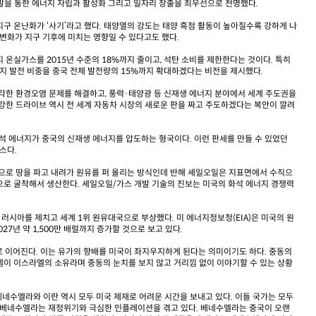
)개발을 통한 에너지 자립과 활성화 그리고 일자리 창출을 최우선으로 천명했다.
지구 온난화가 ‘사기’라고 했다. 태양열의 강도는 태양 흑점 활동이 높아질수록 강하게 나
 변화가 지구 기후에 미치는 영향일 수 있다고도 했다.
까지 온실가스를 2015년 수준의 18%까지 줄이고, 석탄 소비를 제한한다는 것이다. 특히
너지 발전 비중을 중국 전체 발전량의 15%까지 확대하겠다는 비전을 제시했다.
각한 환경오염 문제를 해결하고, 풍력·태양광 등 신재생 에너지 분야에서 세계 주도권을
강한 드라이브 역시 전 세계 자동차 시장의 새로운 판을 짜고 주도하겠다는 복안이 깔려
 화석 에너지가 중국의 신재생 에너지를 압도하는 형국이다. 이런 판세를 만들 수 있었던
스다.
직으로 땅을 파고 내려가 원유를 퍼 올리는 방식인데 반해 셰일오일은 지표면에서 수직으
으로 굴착해서 생산한다. 셰일오일/가스 개발 기술의 진보는 미국의 화석 에너지 경쟁력
 러시아를 제치고 세계 1위 원유대국으로 부상했다. 미 에너지정보청(EIA)은 미국의 원
2027년 약 1,500만 배럴까지 증가할 것으로 보고 있다.
로 이어진다. 이는 유가의 향배를 미국이 좌지우지하게 된다는 의미이기도 하다. 중동의
렘이 이스라엘의 소유라며 중동의 눈치를 보지 않고 거리낌 없이 이야기할 수 있는 상황
베네수엘라와 이란 역시 모두 미국 제재로 어려운 시간을 보내고 있다. 이들 국가는 모두
가 베네수엘라는 재정위기와 극심한 인플레이션을 겪고 있다. 베네수엘라는 중국이 오랜