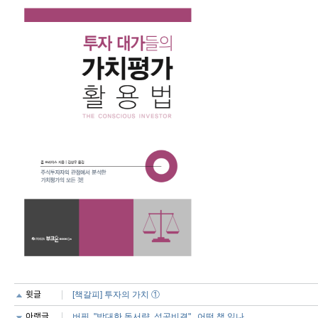
윗글
[책갈피] 투자의 가치 ①
아랫글
버핏, "방대한 독서량, 성공비결"...어떤 책 읽나