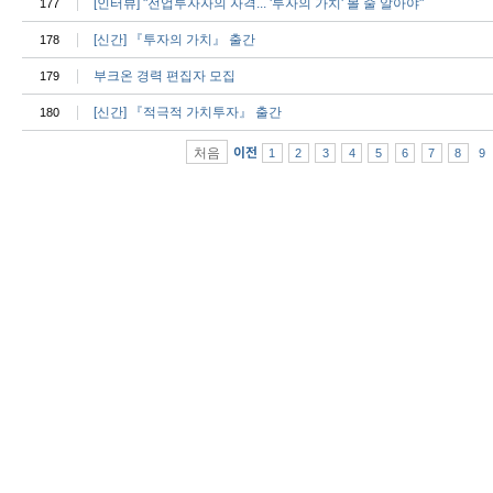
[인터뷰] "전업투자자의 자격... '투자의 가치' 볼 줄 알아야"
177
[신간] 『투자의 가치』 출간
178
부크온 경력 편집자 모집
179
[신간] 『적극적 가치투자』 출간
180
처음
이전
1
2
3
4
5
6
7
8
9