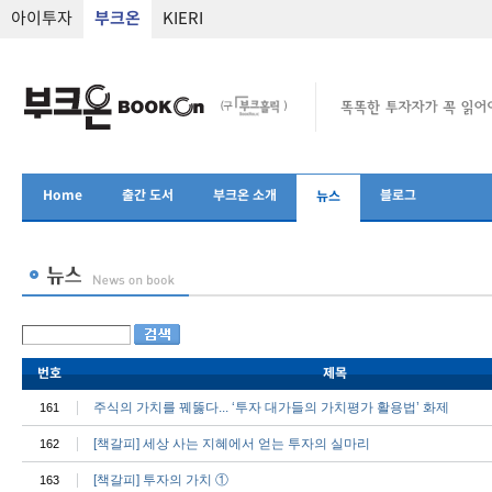
아이투자
부크온
KIERI
Home
출간 도서
부크온 소개
블로그
뉴스
번호
제목
주식의 가치를 꿰뚫다... ‘투자 대가들의 가치평가 활용법’ 화제
161
[책갈피] 세상 사는 지혜에서 얻는 투자의 실마리
162
[책갈피] 투자의 가치 ①
163