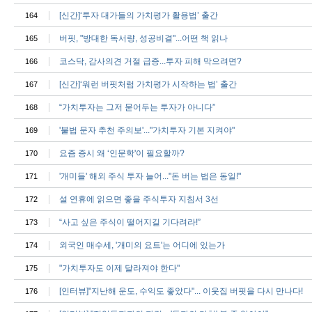
[신간]‘투자 대가들의 가치평가 활용법’ 출간
164
버핏, "방대한 독서량, 성공비결"...어떤 책 읽나
165
코스닥, 감사의견 거절 급증...투자 피해 막으려면?
166
[신간]‘워런 버핏처럼 가치평가 시작하는 법’ 출간
167
“가치투자는 그저 묻어두는 투자가 아니다”
168
'불법 문자 추천 주의보'..."가치투자 기본 지켜야"
169
요즘 증시 왜 ‘인문학'이 필요할까?
170
'개미들' 해외 주식 투자 늘어..."돈 버는 법은 동일!"
171
설 연휴에 읽으면 좋을 주식투자 지침서 3선
172
“사고 싶은 주식이 떨어지길 기다려라!”
173
외국인 매수세, '개미의 요트'는 어디에 있는가
174
"가치투자도 이제 달라져야 한다"
175
[인터뷰]"지난해 운도, 수익도 좋았다"... 이웃집 버핏을 다시 만나다!
176